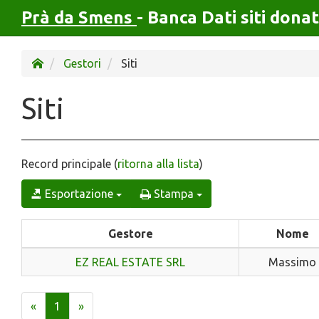
Prà da Smens
- Banca Dati siti donat
Gestori
Siti
Siti
Record principale (
ritorna alla lista
)
Esportazione
Stampa
Gestore
Nome
EZ REAL ESTATE SRL
Massimo
«
1
»