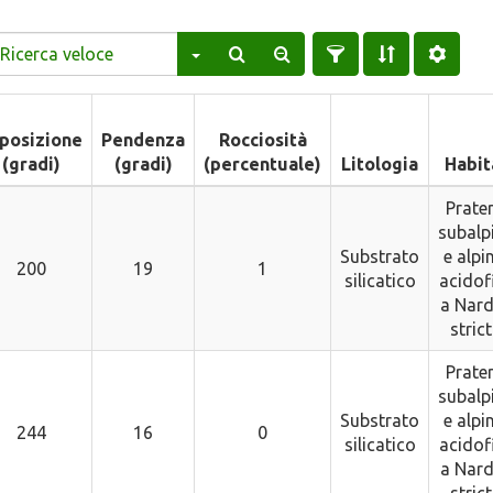
posizione
Pendenza
Rocciosità
(gradi)
(gradi)
(percentuale)
Litologia
Habit
Prater
subalp
Substrato
e alpi
200
19
1
silicatico
acidofi
a Nar
stric
Prater
subalp
Substrato
e alpi
244
16
0
silicatico
acidofi
a Nar