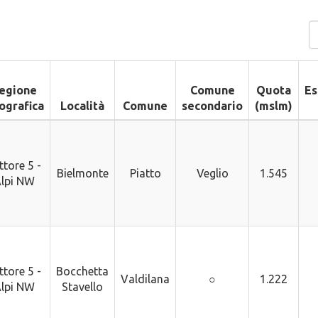
egione
Comune
Quota
Es
ografica
Località
Comune
secondario
(mslm)
ttore 5 -
Bielmonte
Piatto
Veglio
1.545
lpi NW
ttore 5 -
Bocchetta
Valdilana
○
1.222
lpi NW
Stavello