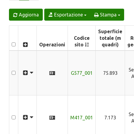
Aggiorna
Esportazione
Stampa
Superficie
Codice
totale (m
R
Operazioni
sito
quadri)
ge
Se
G577_001
75.893
A
Se
M417_001
7.173
A