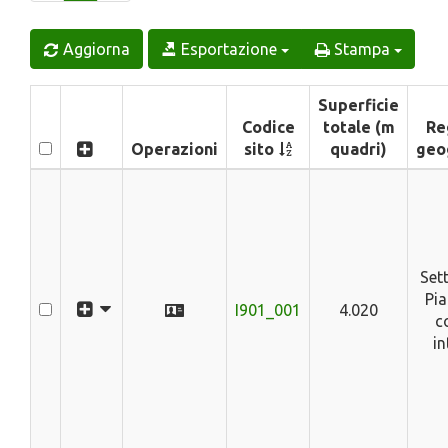
Aggiorna
Esportazione
Stampa
Superficie
Codice
totale (m
Re
Operazioni
sito
quadri)
geo
Sett
Pia
I901_001
4.020
co
in