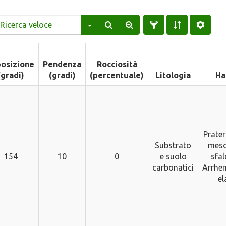
osizione
Pendenza
Rocciosità
(gradi)
(gradi)
(percentuale)
Litologia
Ha
Prater
Substrato
meso
154
10
0
e suolo
sfal
carbonatici
Arrhe
el