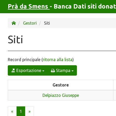
Prà da Smens
- Banca Dati siti donat
Gestori
Siti
Siti
Record principale (
ritorna alla lista
)
Esportazione
Stampa
Gestore
Delpiazzo Giuseppe
«
1
»