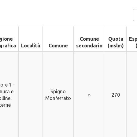
gione
Comune
Quota
Esp
grafica
Località
Comune
secondario
(mslm)
ore 1 -
nura e
Spigno
○
270
lline
Monferrato
terne