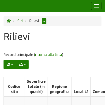
Togg
navi
Siti
Rilievi
Rilievi
Record principale (
ritorna alla lista
)
Superficie
Codice
totale (m
Regione
sito
quadri)
geografica
Località
Comun