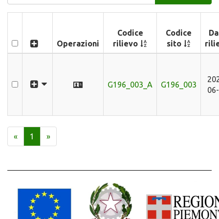
Codice
Codice
Da
Operazioni
rilievo
sito
ril
20
G196_003_A
G196_003
06
«
1
»