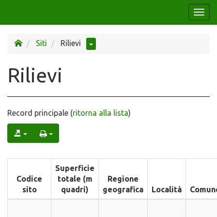
Togg
navi
Siti
Rilievi
Rilievi
Record principale (
ritorna alla lista
)
Superficie
Codice
totale (m
Regione
sito
quadri)
geografica
Località
Comun