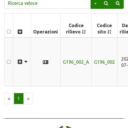
Codice
Codice
Da
Operazioni
rilievo
sito
ril
20
G196_002_A
G196_002
07
«
1
»