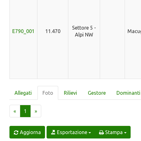
Settore 5 -
E790_001
11.470
Macu
Alpi NW
Allegati
Foto
Rilievi
Gestore
Dominanti
«
1
»
Aggiorna
Esportazione
Stampa