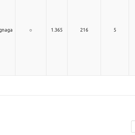
gnaga
○
1.365
216
5