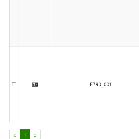
E790_001
«
1
»