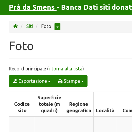
Prà da Smens
- Banca Dati siti donat
Siti
Foto
Foto
Record principale (
ritorna alla lista
)
Esportazione
Stampa
Superficie
Codice
totale (m
Regione
sito
quadri)
geografica
Località
Com