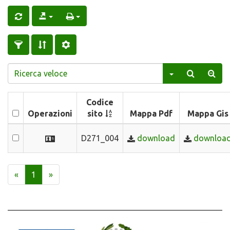
Codice
Operazioni
sito
Mappa Pdf
Mappa Gis
D271_004
download
downloa
«
1
»