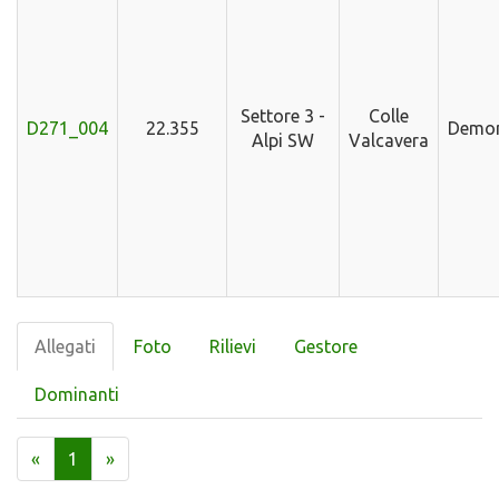
Settore 3 -
Colle
D271_004
22.355
Demo
Alpi SW
Valcavera
Allegati
Foto
Rilievi
Gestore
Dominanti
«
1
»