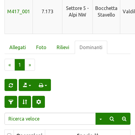
Settore 5 -
Bocchetta
M417_001
7.173
Valdi
Alpi NW
Stavello
Allegati
Foto
Rilievi
Dominanti
«
1
»