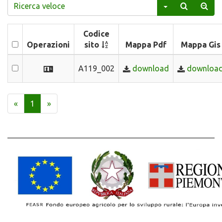
Codice
Operazioni
sito
Mappa Pdf
Mappa Gis
A119_002
download
downloa
«
1
»