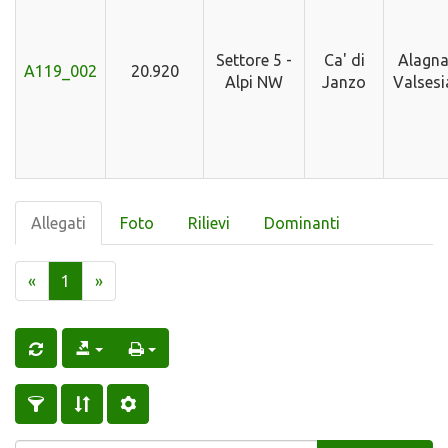
Settore 5 -
Ca' di
Alagn
A119_002
20.920
Alpi NW
Janzo
Valsesi
Allegati
Foto
Rilievi
Dominanti
«
1
»